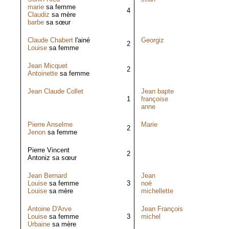
marie
sa femme
4
Claudiz
sa mère
barbe
sa sœur
Claude Chabert
l'ainé
Georgiz
2
Louise
sa femme
Jean Micquet
2
Antoinette
sa femme
Jean Claude Collet
Jean bapte
1
françoise
anne
Pierre Anselme
Marie
2
Jenon
sa femme
Pierre Vincent
2
Antoniz sa sœur
Jean Bernard
Jean
Louise
sa femme
3
noë
Louise
sa mère
michellette
Antoine D'Arve
Jean François
Louise
sa femme
3
michel
Urbaine
sa mère