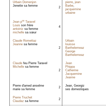
Urbain Domenjon
pierre
,
jean
Jenette sa femme
Barbe
,
2
jacquemine
urbaine
re
Jean p
Taravel
Louis
son frère
4
antoiniz
sa femme
michelle
sa sœur
Claude Romettaz
Urbain
Jeanne
sa femme
louisse
2
Barthelemeaz
George
Barthelemeaz
Claude
feu Pierre Taravel
Jean
Michelle
sa femme
Phippa
2
Catherine
Jacquemine
Jeanne
Pierre d'amed anselme
Jean, Georgiz
2
marie sa femme
ses domestiques
Pierre Truchet
2
Claudaz
sa femme