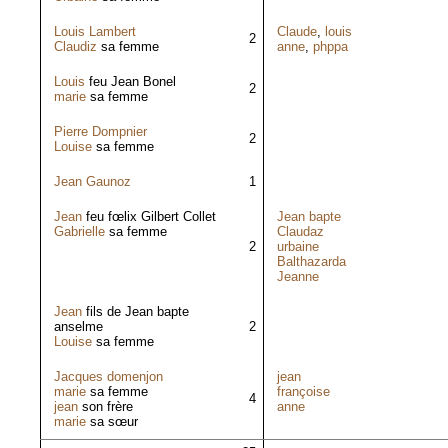
Louis Lambert
Claude
,
louis
2
Claudiz
sa femme
anne
,
phppa
Louis
feu Jean Bonel
2
marie
sa femme
Pierre Dompnier
2
Louise
sa femme
Jean Gaunoz
1
Jean
feu fœlix Gilbert Collet
Jean bapte
Gabrielle
sa femme
Claudaz
2
urbaine
Balthazarda
Jeanne
Jean
fils de Jean bapte
anselme
2
Louise
sa femme
Jacques domenjon
jean
marie
sa femme
françoise
4
jean
son frère
anne
marie
sa sœur