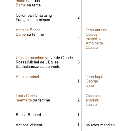
marie
sa sœur
Barbe
sa tente
Collomban Chastaing
2
Françoise sa nièpce
Antoine Bonnel
Jean antoine
Barbe
sa femme
Claude
2
michellaz
Antoinette
Claudiz
Urbaine anselme
vefve de Claude
RossatMichel de L'Eglise
3
Barthelemeaz sa servente
Antoine crinel
Jean bapte
1
George
anne
Louis Carles
Claudinne
mermette
sa femme
2
antoiniz
Louise
Benoit Bernard
1
Antione vincent
1
pauvres mandian