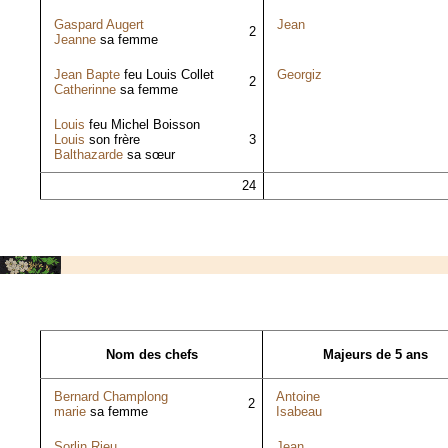
Gaspard Augert
Jean
2
Jeanne
sa femme
Jean Bapte
feu Louis Collet
Georgiz
2
Catherinne
sa femme
Louis
feu Michel Boisson
Louis
son frère
3
Balthazarde
sa sœur
24
Nom des chefs
Majeurs de 5 ans
Bernard Champlong
Antoine
2
marie
sa femme
Isabeau
Sorlin Rieu
Jean