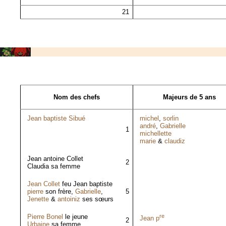
21
Nom des chefs
Majeurs de 5 ans
Jean baptiste Sibué
michel
,
sorlin
andré
,
Gabrielle
1
michellette
marie
&
claudiz
Jean antoine Collet
2
Claudia sa femme
Jean Collet
feu Jean baptiste
pierre
son frère,
Gabrielle
,
5
Jenette
&
antoiniz
ses sœurs
Pierre Bonel
le jeune
re
Jean p
2
Urbaine
sa femme