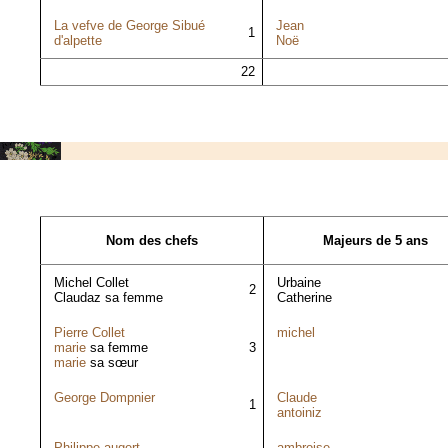
La vefve de George Sibué
Jean
1
d'alpette
Noë
22
Nom des chefs
Majeurs de 5 ans
Michel Collet
Urbaine
2
Claudaz sa femme
Catherine
Pierre Collet
michel
marie
sa femme
3
marie
sa sœur
George Dompnier
Claude
1
antoiniz
Philippe augert
ambroise