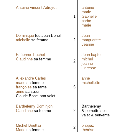
Antoine vincent Adreyct
antoine
marie
1
Gabrielle
barbe
marie
Dominique
feu Jean Bonel
Jean
michelle
sa femme
2
margueritte
Jeanne
Estienne Truchet
Jean bapte
Claudinne
sa femme
michel
2
jeanne
lucresse
Allexandre Carles
anne
marie
sa femme
michellette
françoise
sa tante
5
anne
sa sœur
Claude Bonel son valet
Barthelemy Dominjon
Barthelemy
Claudinne
sa femme
2
& pernette ses
valet & servente
Michel Bouttaz
phppaz
2
Marie
sa femme
thérèse