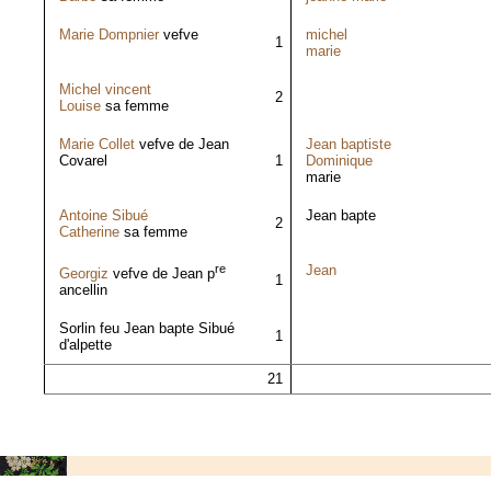
Marie Dompnier
vefve
michel
1
marie
Michel vincent
2
Louise
sa femme
Marie Collet
vefve de Jean
Jean baptiste
Covarel
1
Dominique
marie
Antoine Sibué
Jean bapte
2
Catherine
sa femme
re
Jean
Georgiz
vefve de Jean p
1
ancellin
Sorlin feu Jean bapte Sibué
1
d'alpette
21