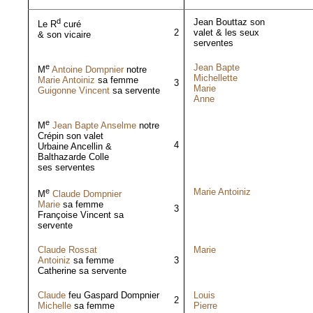
d
Jean Bouttaz son
Le R
curé
2
valet & les seux
& son vicaire
serventes
e
Jean Bapte
M
Antoine Dompnier
notre
Michellette
Marie Antoiniz
sa femme
3
Marie
Guigonne Vincent
sa servente
Anne
e
M
Jean Bapte Anselme
notre
Crépin son valet
4
Urbaine Ancellin &
Balthazarde Colle
ses serventes
e
Marie Antoiniz
M
Claude Dompnier
Marie
sa femme
3
Françoise Vincent sa
servente
Claude Rossat
Marie
Antoiniz
sa femme
3
Catherine sa servente
Claude
feu Gaspard Dompnier
Louis
2
Michelle
sa femme
Pierre