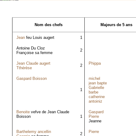
Nom des chefs
Majeurs de 5 ans
Jean
feu Louis augert
1
Antoine Du Cloz
2
Françoise sa femme
Jean Claude augert
Phippa
2
Tthérèse
Gaspard Boisson
michel
jean bapte
Gabrielle
1
barbe
catherine
antoiniz
Benoite
vefve de Jean Claude
Gaspard
Boisson
1
Pierre
Jeanne
Barthelemy ancellin
Pierre
2