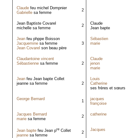
Claude
feu michel Dompnier
2
Gabrielle
sa femme
Jean Baptiste Covarel
Claude
2
michelle sa femme
Jean bapte
Jean
feu phppe Boisson
Sébastien
Jacquemine
sa femme
3
marie
Jean Covarel
son beau père
Claudantoine vincent
Claude
Sébastienne
sa femme
2
jenon
marie
Jean
feu Jean bapte Collet
Louis
jeanne sa femme
2
Catherine
ses frères et sœurs
George Bernard
jacques
1
françoise
Jacques Bernard
catherine
2
marie
sa femme
re
Jacques
Jean bapte
feu Jean p
Collet
2
jeanne
sa femme