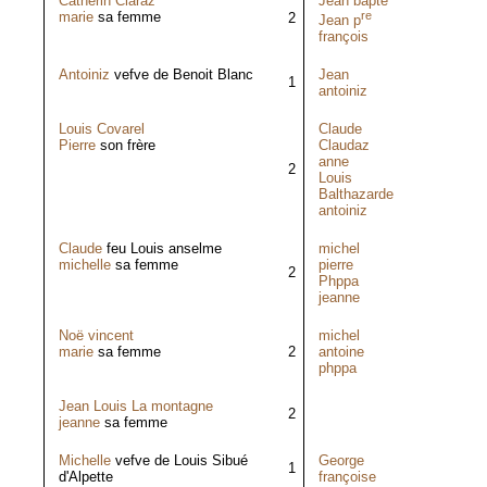
Catherin Claraz
Jean bapte
marie
sa femme
re
2
Jean p
françois
Antoiniz
vefve de Benoit Blanc
Jean
1
antoiniz
Louis Covarel
Claude
Pierre
son frère
Claudaz
anne
2
Louis
Balthazarde
antoiniz
Claude
feu Louis anselme
michel
michelle
sa femme
pierre
2
Phppa
jeanne
Noë vincent
michel
marie
sa femme
2
antoine
phppa
Jean Louis La montagne
2
jeanne
sa femme
Michelle
vefve de Louis Sibué
George
1
d'Alpette
françoise