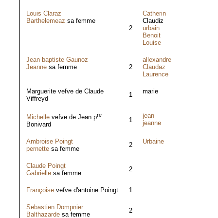
Louis Claraz
Catherin
Barthelemeaz
sa femme
Claudiz
2
urbain
Benoit
Louise
Jean baptiste Gaunoz
allexandre
Jeanne
sa femme
2
Claudaz
Laurence
Marguerite vefve de Claude
marie
1
Viffreyd
re
jean
Michelle
vefve de Jean p
1
jeanne
Bonivard
Ambroise Poingt
Urbaine
2
pernette
sa femme
Claude Poingt
2
Gabrielle
sa femme
Françoise
vefve d'antoine Poingt
1
Sebastien Dompnier
2
Balthazarde
sa femme