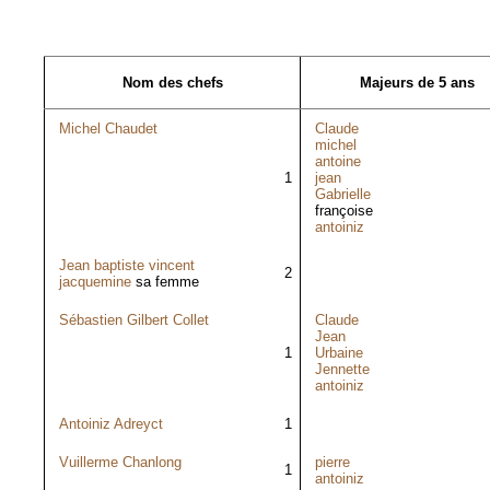
Nom des chefs
Majeurs de 5 ans
Michel Chaudet
Claude
michel
antoine
1
jean
Gabrielle
françoise
antoiniz
Jean baptiste vincent
2
jacquemine
sa femme
Sébastien Gilbert Collet
Claude
Jean
1
Urbaine
Jennette
antoiniz
Antoiniz Adreyct
1
Vuillerme Chanlong
pierre
1
antoiniz