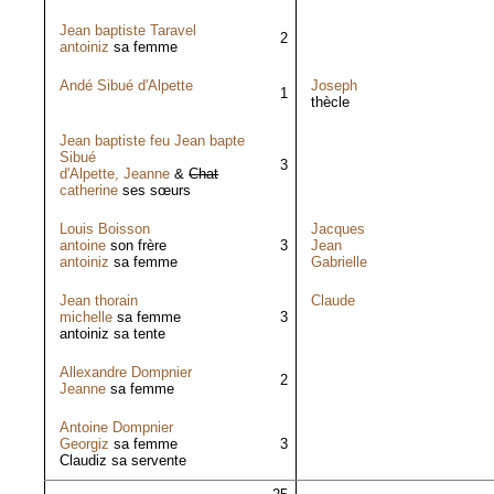
Jean baptiste Taravel
2
antoiniz
sa femme
Andé Sibué d'Alpette
Joseph
1
thècle
Jean baptiste feu Jean bapte
Sibué
3
d'Alpette,
Jeanne
&
Chat
catherine
ses sœurs
Louis Boisson
Jacques
antoine
son frère
3
Jean
antoiniz
sa femme
Gabrielle
Jean thorain
Claude
michelle
sa femme
3
antoiniz sa tente
Allexandre Dompnier
2
Jeanne
sa femme
Antoine Dompnier
Georgiz
sa femme
3
Claudiz sa servente