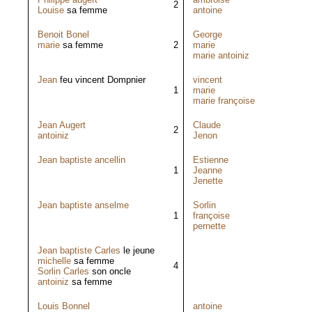
2
Louise
sa femme
antoine
Benoit Bonel
George
marie
sa femme
2
marie
marie antoiniz
Jean
feu vincent Dompnier
vincent
1
marie
marie françoise
Jean Augert
Claude
2
antoiniz
Jenon
Jean baptiste ancellin
Estienne
1
Jeanne
Jenette
Jean baptiste anselme
Sorlin
1
françoise
pernette
Jean baptiste Carles
le jeune
michelle
sa femme
4
Sorlin Carles
son oncle
antoiniz
sa femme
Louis Bonnel
antoine