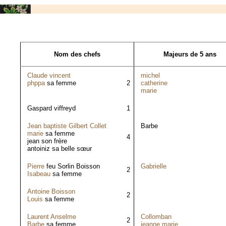
Nom des chefs
Majeurs de 5 ans
Claude vincent
michel
phppa
sa femme
2
catherine
marie
Gaspard viffreyd
1
Jean baptiste Gilbert Collet
Barbe
marie
sa femme
4
jean son frère
antoiniz sa belle sœur
Pierre
feu Sorlin Boisson
Gabrielle
2
Isabeau
sa femme
Antoine Boisson
2
Louis
sa femme
Laurent Anselme
Collomban
2
Barbe
sa femme
jeanne marie