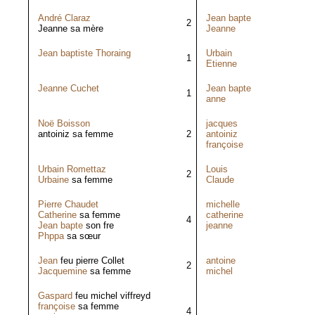
André Claraz
Jean bapte
2
Jeanne sa mère
Jeanne
Jean baptiste Thoraing
Urbain
1
Etienne
Jeanne Cuchet
Jean bapte
1
anne
Noë Boisson
jacques
antoiniz sa femme
2
antoiniz
françoise
Urbain Romettaz
Louis
2
Urbaine
sa femme
Claude
Pierre Chaudet
michelle
Catherine
sa femme
catherine
4
Jean bapte
son fre
jeanne
Phppa
sa sœur
Jean
feu pierre Collet
antoine
2
Jacquemine
sa femme
michel
Gaspard
feu michel viffreyd
françoise
sa femme
4