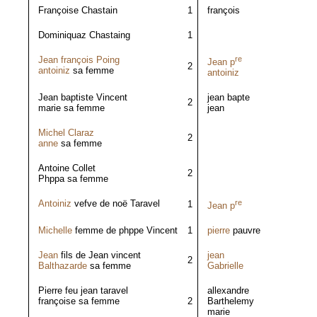
Françoise Chastain
1
françois
Dominiquaz Chastaing
1
Jean françois Poing
re
Jean p
2
antoiniz
sa femme
antoiniz
Jean baptiste Vincent
jean bapte
2
marie sa femme
jean
Michel Claraz
2
anne
sa femme
Antoine Collet
2
Phppa sa femme
Antoiniz
vefve de noë Taravel
re
1
Jean p
Michelle
femme de phppe Vincent
1
pierre
pauvre
Jean
fils de Jean vincent
jean
2
Balthazarde
sa femme
Gabrielle
Pierre feu jean taravel
allexandre
françoise sa femme
2
Barthelemy
marie