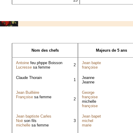
25
Nom des chefs
Majeurs de 5 ans
Antoine
feu phppe Boisson
Jean bapte
2
Lucresse
sa femme
françoise
Claude Thorain
Jeanne
1
Jeanne
Jean Buillière
George
Françoise
sa femme
françoise
2
michelle
françoise
Jean baptiste Carles
Jean bapet
Noë
son fils
3
michel
michelle
sa femme
marie