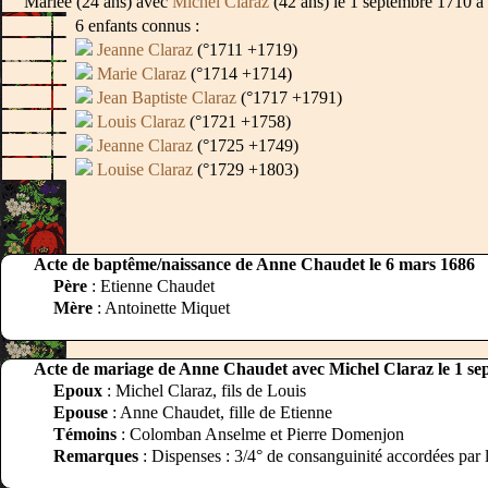
Mariée (24 ans) avec
Michel Claraz
(42 ans) le 1 septembre 1710 à
6 enfants connus :
Jeanne Claraz
(°1711 +1719)
Marie Claraz
(°1714 +1714)
Jean Baptiste Claraz
(°1717 +1791)
Louis Claraz
(°1721 +1758)
Jeanne Claraz
(°1725 +1749)
Louise Claraz
(°1729 +1803)
Acte de baptême/naissance de Anne Chaudet le 6 mars 1686
Père
: Etienne Chaudet
Mère
: Antoinette Miquet
Acte de mariage de Anne Chaudet avec Michel Claraz le 1 s
Epoux
: Michel Claraz, fils de Louis
Epouse
: Anne Chaudet, fille de Etienne
Témoins
: Colomban Anselme et Pierre Domenjon
Remarques
: Dispenses : 3/4° de consanguinité accordées par