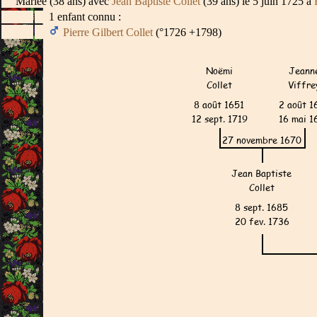
Mariée (38 ans) avec
Jean Baptiste Collet
(39 ans) le 5 juin 1725 à
1 enfant connu :
Pierre Gilbert Collet
(°1726 +1798)