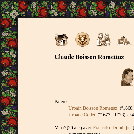
Claude Boisson Romettaz
Parents :
Urbain Boisson Romettaz
(°1668 
Urbane Collet
(°1677 +1733) - 34
Marié (26 ans) avec
Françoise Dominjon
(