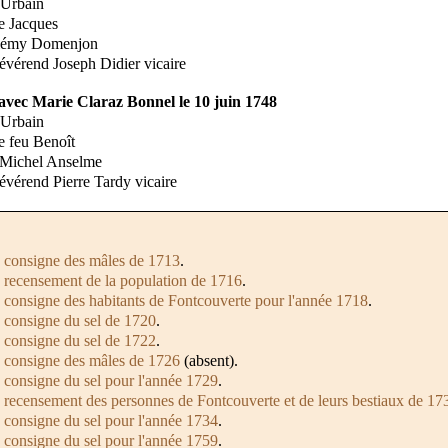
 Urbain
e Jacques
élémy Domenjon
révérend Joseph Didier vicaire
vec Marie Claraz Bonnel le 10 juin 1748
 Urbain
e feu Benoît
t Michel Anselme
révérend Pierre Tardy vicaire
a
consigne des mâles de 1713
.
e
recensement de la population de 1716
.
a
consigne des habitants de Fontcouverte pour l'année 1718
.
a
consigne du sel de 1720
.
a
consigne du sel de 1722
.
a
consigne des mâles de 1726
(absent).
a
consigne du sel pour l'année 1729
.
e
recensement des personnes de Fontcouverte et de leurs bestiaux de 17
a
consigne du sel pour l'année 1734
.
a
consigne du sel pour l'année 1759
.