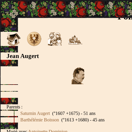
Fon
Jean Augert
Parents :
Saturnin Augert
(°1607 +1675) - 51 ans
Barthélémie Boisson
(°1613 +1680) - 45 ans
Marié avec
Antoinette Dominjon