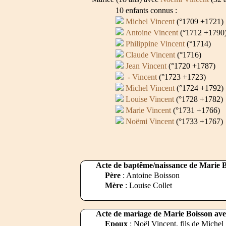
10 enfants connus :
Michel Vincent
(°1709 +1721)
Antoine Vincent
(°1712 +1790
Philippine Vincent
(°1714)
Claude Vincent
(°1716)
Jean Vincent
(°1720 +1787)
- Vincent
(°1723 +1723)
Michel Vincent
(°1724 +1792)
Louise Vincent
(°1728 +1782)
Marie Vincent
(°1731 +1766)
Noëmi Vincent
(°1733 +1767)
Acte de baptême/naissance de Marie Bo
Père
: Antoine Boisson
Mère
: Louise Collet
Acte de mariage de Marie Boisson avec
Epoux
: Noël Vincent, fils de Michel