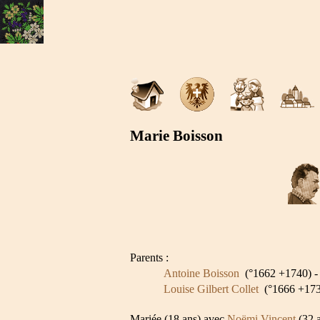
Marie Boisson
Parents :
Antoine Boisson
(°1662 +1740) - 
Louise Gilbert Collet
(°1666 +1733
Mariée (18 ans) avec
Noëmi Vincent
(32 a