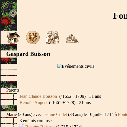
Fon
Gaspard Buisson
Parents :
Jean Claude Boisson
(°1652 +1709) - 31 ans
Benoîte Augert
(°1661 +1728) - 21 ans
Marié (30 ans) avec
Jeanne Collet
(33 ans) le 10 juillet 1714 à
Font
3 enfants connus :
Benoîte Boisson
(°1715 +1724)