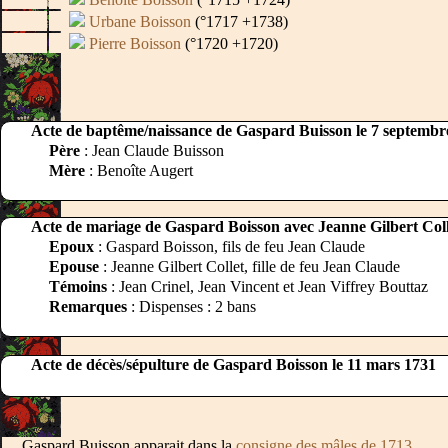
Urbane Boisson
(°1717 +1738)
Pierre Boisson
(°1720 +1720)
Acte de baptême/naissance de Gaspard Buisson le 7 septembr
Père
: Jean Claude Buisson
Mère
: Benoîte Augert
Acte de mariage de Gaspard Boisson avec Jeanne Gilbert Collet
Epoux
: Gaspard Boisson, fils de feu Jean Claude
Epouse
: Jeanne Gilbert Collet, fille de feu Jean Claude
Témoins
: Jean Crinel, Jean Vincent et Jean Viffrey Bouttaz
Remarques
: Dispenses : 2 bans
Acte de décès/sépulture de Gaspard Boisson le 11 mars 1731
Gaspard Buisson apparait dans la
consigne des mâles de 1713
.