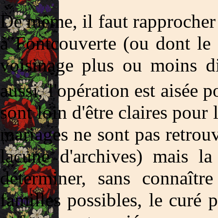
De même, il faut rapprocher 
à Fontcouverte (ou dont le 
voisinage plus ou moins di
aussi, l'opération est aisée 
sont loin d'être claires pour 
mariages ne sont pas retrou
lacune d'archives) mais la
déterminer, sans connaîtr
familles possibles, le curé p