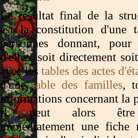
Le résultat final de la stru
est la constitution d'une 
personnes donnant, pour
d'elles, soit directement soi
avec les
tables des actes d'éta
d'une
table des familles
, t
informations concernant la 
Il peut alors être
immédiatement une fiche 