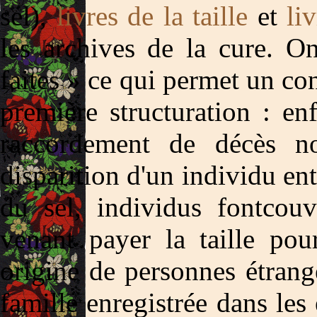
sel),
livres de la taille
et
li
les archives de la cure. O
faites » ce qui permet un co
première structuration : enf
raccordement de décès no
disparition d'un individu e
du sel, individus fontcouv
venant payer la taille po
origine de personnes étrang
famille enregistrée dans les 