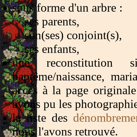
sous forme d'un arbre :
ses parents,
son(ses) conjoint(s),
ses enfants,
une reconstitution 
baptême/naissance, maria
accès à la page originale
avons pu les photographie
la liste des
dénombreme
nous l'avons retrouvé.