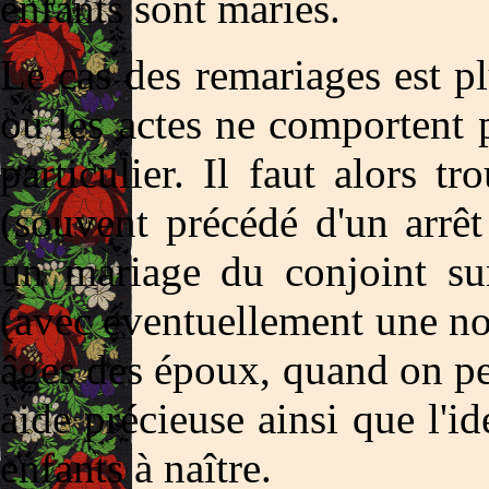
enfants sont mariés.
Le cas des remariages est plu
où les actes ne comportent 
particulier. Il faut alors t
(souvent précédé d'un arrêt
un mariage du conjoint su
(avec éventuellement une no
âges des époux, quand on pe
aide précieuse ainsi que l'id
enfants à naître.