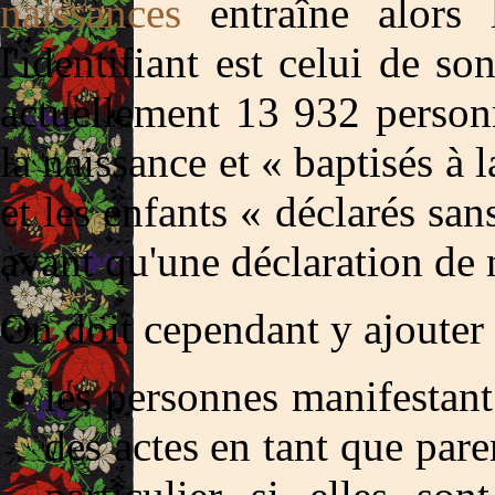
naissances
entraîne alors 
l'identifiant est celui de s
actuellement 13 932 person
la naissance et « baptisés à 
et les enfants « déclarés sans
avant qu'une déclaration de n
On doit cependant y ajouter 
les personnes manifestant
des actes en tant que par