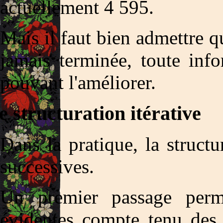
actuellement 4 595.
Mais il faut bien admettre qu
jamais terminée, toute inf
pouvant l'améliorer.
 structuration itérative
Dans la pratique, la structu
successives.
Un premier passage permet
évidentes compte tenu des 