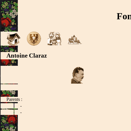
Fon
Antoine Claraz
Parents :
-
-