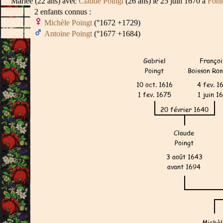
Mariée (22 ans) avec
Claude Poingt
(26 ans) le 25 juin 1670 à
Font
2 enfants connus :
Michèle Poingt
(°1672 +1729)
Antoine Poingt
(°1677 +1684)