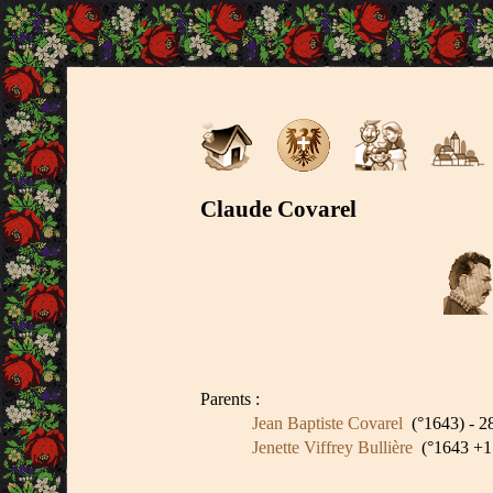
Claude Covarel
Parents :
Jean Baptiste Covarel
(°1643) - 2
Jenette Viffrey Bullière
(°1643 +17