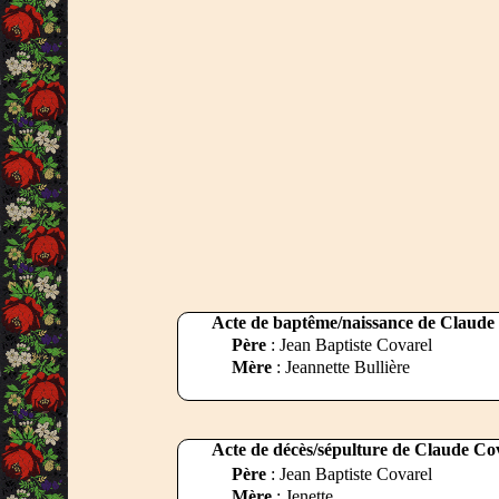
Acte de baptême/naissance de Claude
Père
: Jean Baptiste Covarel
Mère
: Jeannette Bullière
Acte de décès/sépulture de Claude Cov
Père
: Jean Baptiste Covarel
Mère
: Jenette