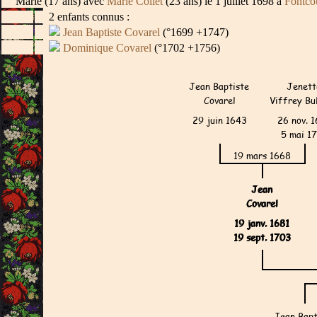
Marié (17 ans) avec
Marie Collet
(23 ans) le 1 juillet 1698 à
Fontco
2 enfants connus :
Jean Baptiste Covarel
(°1699 +1747)
Dominique Covarel
(°1702 +1756)