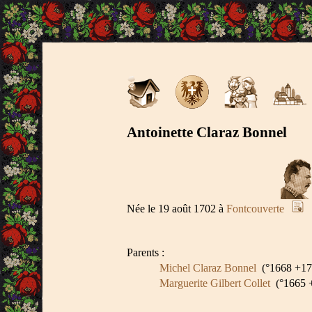
Antoinette Claraz Bonnel
Née le 19 août 1702 à
Fontcouverte
Parents :
Michel Claraz Bonnel
(°1668 +171
Marguerite Gilbert Collet
(°1665 +