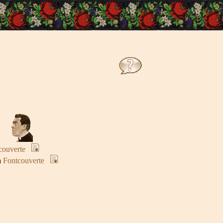
couverte
à
Fontcouverte