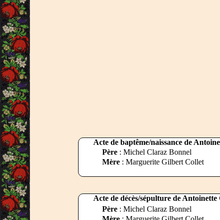
Acte de baptême/naissance de Antoine
Père
: Michel Claraz Bonnel
Mère
: Marguerite Gilbert Collet
Acte de décès/sépulture de Antoinette
Père
: Michel Claraz Bonnel
Mère
: Marguerite Gilbert Collet