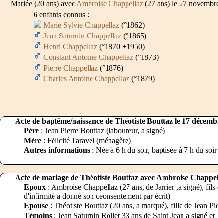
Mariée (20 ans) avec
Ambroise Chappellaz
(27 ans) le 27 novembr
6 enfants connus :
Marie Sylvie Chappellaz
(°1862)
Jean Saturnin Chappellaz
(°1865)
Henri Chappellaz
(°1870 +1950)
Constant Antoine Chappellaz
(°1873)
Pierre Chappellaz
(°1876)
Charles Antoine Chappellaz
(°1879)
Acte de baptême/naissance de Théotiste Bouttaz le 17 décemb
Père
: Jean Pierre Bouttaz (laboureur, a signé)
Mère
: Félicité Taravel (ménagère)
Autres informations
: Née à 6 h du soir, baptisée à 7 h du soir
Acte de mariage de Théotiste Bouttaz avec Ambroise Chappel
Epoux
: Ambroise Chappellaz (27 ans, de Jarrier ,a signé), fils
d'infirmité a donné son ceonsentement par écrit)
Epouse
: Théotiste Bouttaz (20 ans, a marqué), fille de Jean Pie
Témoins
: Jean Saturnin Rollet 33 ans de Saint Jean a signé et