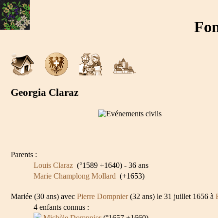
Fon
Georgia Claraz
Parents :
Louis Claraz
(°1589 +1640) - 36 ans
Marie Champlong Mollard
(+1653)
Mariée (30 ans) avec
Pierre Dompnier
(32 ans) le 31 juillet 1656 à
4 enfants connus :
Michèle Dompnier
(°1657 +1660)