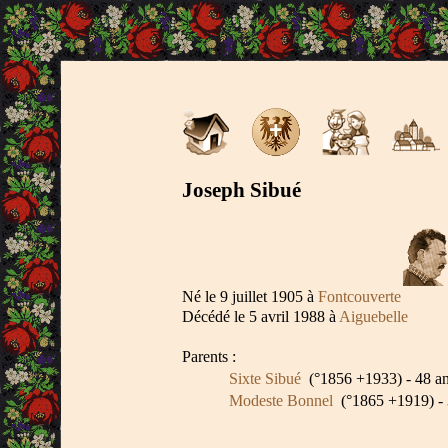
Joseph Sibué
Né le 9 juillet 1905 à
Fontcouverte
Décédé le 5 avril 1988 à
Aiguebelle
Parents :
Sixte Sibué
(°1856 +1933) - 48 a
Modeste Bonnel
(°1865 +1919) - 